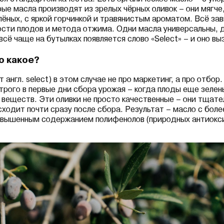
ые масла производят из зрелых чёрных оливок – они мягче
лёных, с яркой горчинкой и травянистым ароматом. Всё зав
ости плодов и метода отжима. Одни масла универсальны, 
всё чаще на бутылках появляется слово «Select» – и оно в
о какое?
т англ. select) в этом случае не про маркетинг, а про отбо
строго в первые дни сбора урожая – когда плоды еще зелен
веществ. Эти оливки не просто качественные – они тщат
сходит почти сразу после сбора. Результат – масло с бол
повышенным содержанием полифенолов (природных антиокс
.