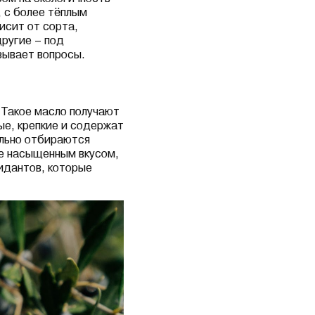
, с более тёплым
исит от сорта,
другие – под
ызывает вопросы.
р. Такое масло получают
ые, крепкие и содержат
ельно отбираются
ее насыщенным вкусом,
идантов, которые