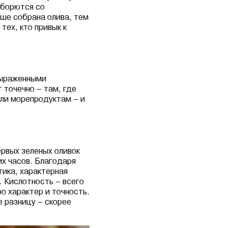
 борются со
ше собрана олива, тем
тех, кто привык к
выраженными
 точечно – там, где
или морепродуктам – и
ервых зеленых оливок
их часов. Благодаря
тика, характерная
. Кислотность – всего
ро характер и точность.
е разницу – скорее