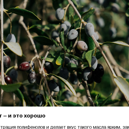
т – и это хорошо
трация полифенолов и делает вкус такого масла ярким, за