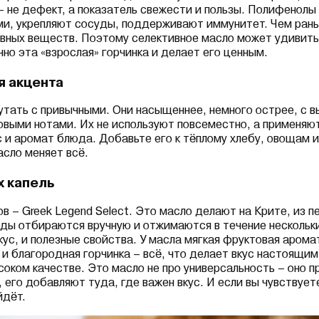
 – не дефект, а показатель свежести и пользы. Полифенолы
и, укрепляют сосуды, поддерживают иммунитет. Чем рань
ивных веществ. Поэтому селективное масло может удивить 
нно эта «взрослая» горчинка и делает его ценным.
я акцента
утать с привычными. Они насыщеннее, немного острее, с 
выми нотами. Их не используют повсеместно, а применяют
с и аромат блюда. Добавьте его к тёплому хлебу, овощам 
асло меняет всё.
х капель
в – Greek Legend Select. Это масло делают на Крите, из п
оды отбираются вручную и отжимаются в течение нескольк
кус, и полезные свойства. У масла мягкая фруктовая арома
 и благородная горчинка – всё, что делает вкус настоящим
соком качестве. Это масло не про универсальность – оно п
 его добавляют туда, где важен вкус. И если вы чувствует
йдёт.