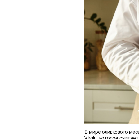
В мире оливкового мас
Virgin, которое считае