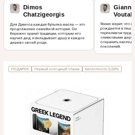
Dimos
Gianni
Chatzigeorgis
Voutak
Яннис верит, что 
Для Димоса каждая бутылка масла — это
рождается в тиши
продолжение семейной истории. Он
терпеливом труде.
бережно хранит традиции, которым его
оливковыми дерев
научил дед, и вкладывает душу в каждое
сохранить наследи
дерево своей рощи.
поколений.
ПОДАРОК
Первый холодный отжим
Кислотность 0,20%