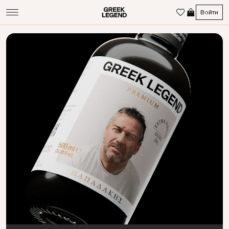
Войти
Масляное
семейство