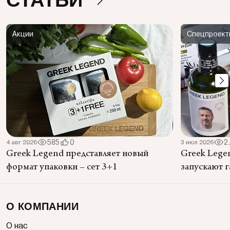
СТАТЬИ
Акции
Спецпроект
585
0
2
4 авг 2026
3 июл 2026
Greek Legend представляет новый
Greek Legen
формат упаковки – сет 3+1
запускают 
О КОМПАНИИ
О нас