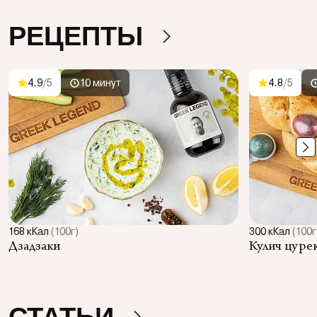
РЕЦЕПТЫ
4.9
/5
10 минут
4.8
/5
168 кКал
(100г)
300 кКал
(100г
Дзадзаки
Кулич цуре