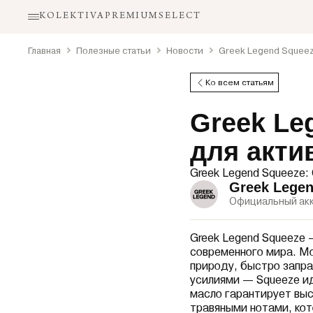
KOLEKTIVA
PREMIUM
SELECT
Главная
Полезные статьи
Новости
Greek Legend Squeez
Ко всем статьям
Greek Le
для акти
Greek Legend Squeeze:
Greek Lege
Официальный акк
Greek Legend Squeeze 
современного мира. Мо
природу, быстро запра
усилиями — Squeeze ид
масло гарантирует выс
травяными нотами, ко