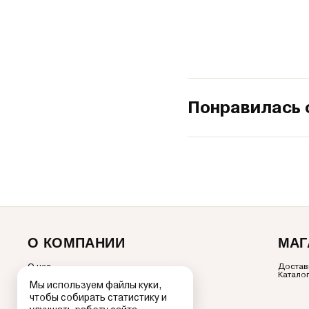
Понравилась 
О КОМПАНИИ
МАГ
О нас
Достав
Новости
Катало
Акции
Мы используем файлы куки,
Рецепты
чтобы собирать статистику и
Качество
Контакты