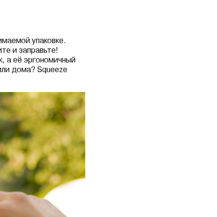
имаемой упаковке.
те и заправьте!
к, а её эргономичный
 или дома? Squeeze