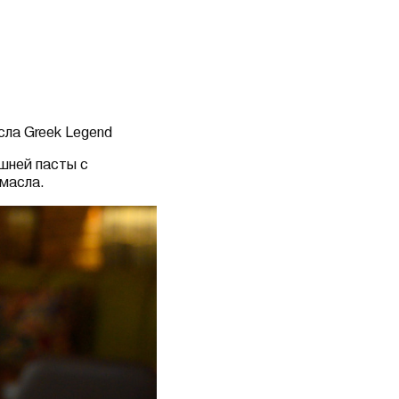
сла Greek Legend
шней пасты с
 масла.