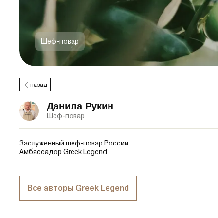
Шеф-повар
назад
Данила Рукин
Шеф-повар
Заслуженный шеф-повар России
Амбассадор Greek Legend
Все авторы Greek Legend