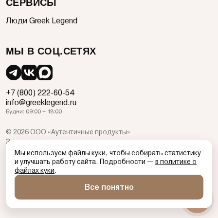
СЕРВИСЫ
Люди Greek Legend
МЫ В СОЦ.СЕТЯХ
+7 (800) 222-60-54
info@greeklegend.ru
Будни: 09:00 – 18:00
©
2026
ООО «Аутентичные продукты»
Зона, время, товары и предложения доставки и подписки
ограничены. Организатор, продавец и организатор
Мы используем файлы куки, чтобы собирать статистику
информационных услуг ООО «Аутентичные Продукты» ОГРН
и улучшать работу сайта. Подробности —
в политике о
файлах куки
.
1247700290309, 109548, Адрес: 101000, г. Москва,
Тургеневская пл., д. 2
Все понятно
Публичная оферта
Политика защиты и обработки персональных данных