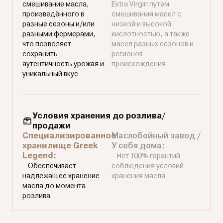
смешивание масла,
Extra Virgin путем
произведённого в
смешивания масел с
разные сезоны и/или
низкой и высокой
разными фермерами,
кислотностью, а также
что позволяет
масел разных сезонов и
сохранить
регионов
аутентичность урожая и
происхождения.
уникальный вкус
Условия хранения до розлива/
продажи
Специализированное
Маслобойный завод /
хранилище Greek
У себя дома:
Legend:
– Нет 100% гарантий
– Обеспечивает
соблюдения условий
надлежащее хранение
хранения масла
масла до момента
розлива