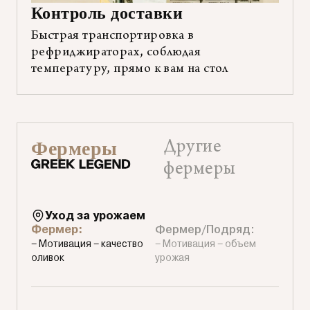
Контроль доставки
Быстрая транспортировка в
рефриджираторах, соблюдая
температуру, прямо к вам на стол
Фермеры
Сравнение
Другие
фермеров
фермеры
Greek
Legend
Уход за урожаем
Фермер:
Фермер/Подряд:
с
– Мотивация – качество
– Мотивация – объем
другими
оливок
урожая
фермерами