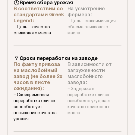
Время сбора урожая
В соответствии со
На усмотрение
стандартами Greek
фермера:
Legend:
– Цель – максимизация
– Цель – качество
объема оливкового
оливкового масла
масла
Сроки переработки на заводе
По факту привоза
В зависимости от
на маслобойный
загруженности
завод (не более 2х
маслобойного
часов в листе
завода:
ожидания):
– Задержка в
– Своевременная
переработке оливок
переработка оливок
неизбежно ухудшает
способствует
качество оливкового
повышению качества
масла
урожая