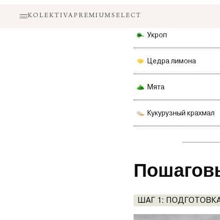
Укроп
Цедра лимона
Мята
Кукурузный крахмал
Пошагов
ШАГ 1: ПОДГОТОВК