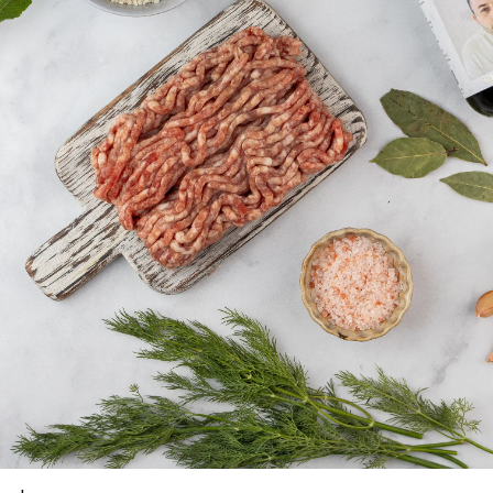
 фарш, рис, мелко нарезанные укроп и мяту, соль, перец и
йте смесь до однородности.