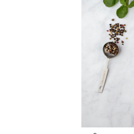
В миске соедините
Хорошо перемеша