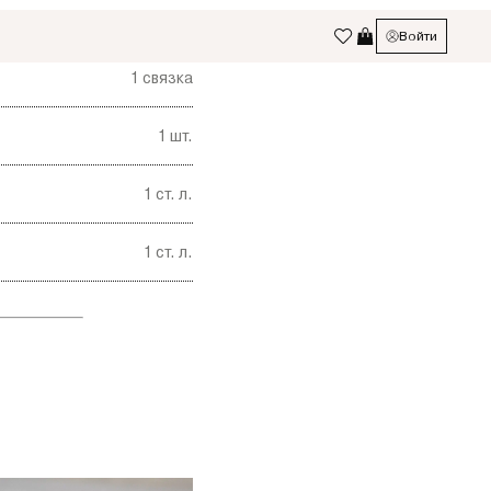
1
связка
1
шт.
1
ст. л.
1
ст. л.