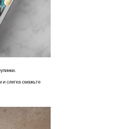
упинки.
м и слегка смажьте