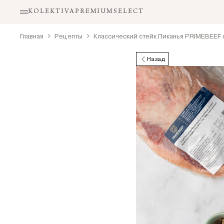
KOLEKTIVA
PREMIUM
SELECT
Главная
Рецепты
Классический стейк Пиканья PRIMEBEEF 
Классический
Назад
стейк
Пиканья
PRIMEBEEF
с
оливковым
маслом
-
рецепт
от