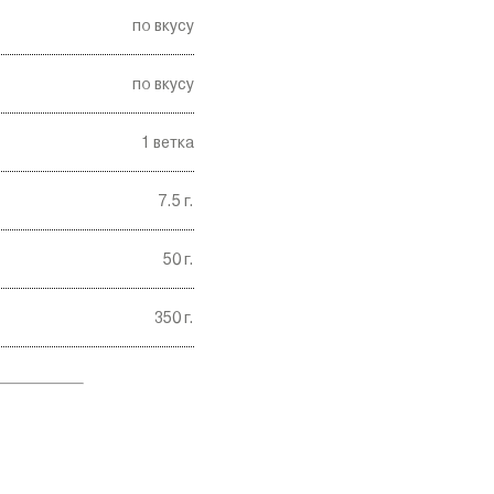
по вкусу
по вкусу
1
ветка
7.5
г.
50
г.
350
г.