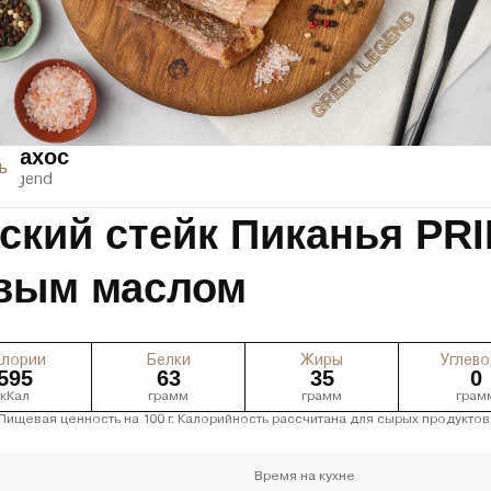
Влахос
ь
 Legend
ский стейк Пиканья P
овым маслом
алории
Белки
Жиры
Углев
595
63
35
0
кКал
грамм
грамм
грам
Пищевая ценность на 100 г. Калорийность рассчитана для сырых продуктов
Время на кухне