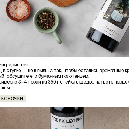
ингредиенты.
в ступке — не в пыль, а так, чтобы остались ароматные кр
ый, обсушите его бумажным полотенцем.
римерно 3–4 г соли на 350 г стейка), щедро натрите перце
слом.
О КОРОЧКИ