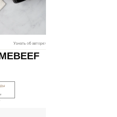
Узнать об авторе
RIMEBEEF
оды
м
.