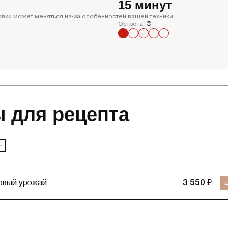
15 минут
товки может меняться из-за особенностей вашей техники
Острота
 для рецепта
новый урожай
3 550 ₽
Д