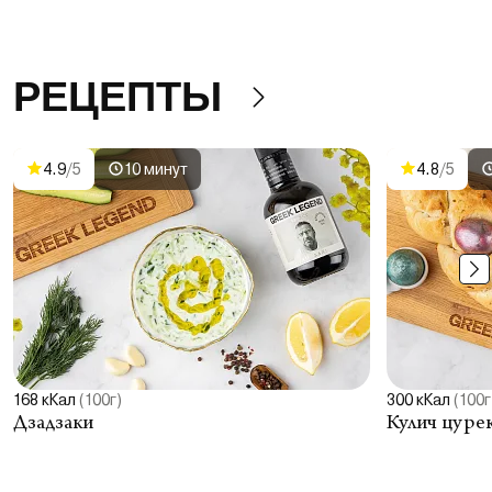
РЕЦЕПТЫ
4.9
/5
10 минут
4.8
/5
168 кКал
(100г)
300 кКал
(100г
Дзадзаки
Кулич цуре