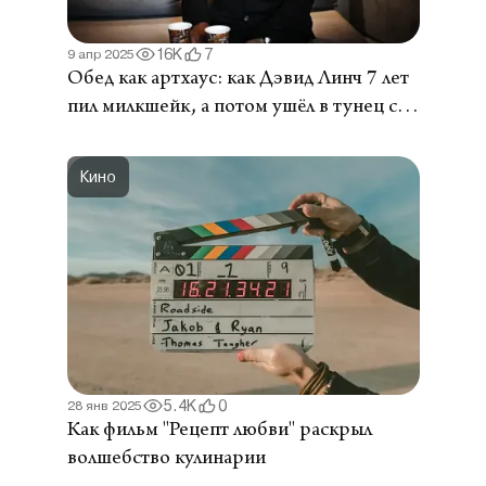
16K
7
9 апр 2025
Обед как артхаус: как Дэвид Линч 7 лет
пил милкшейк, а потом ушёл в тунец с
оливковым маслом
Кино
5.4K
0
28 янв 2025
Как фильм "Рецепт любви" раскрыл
волшебство кулинарии