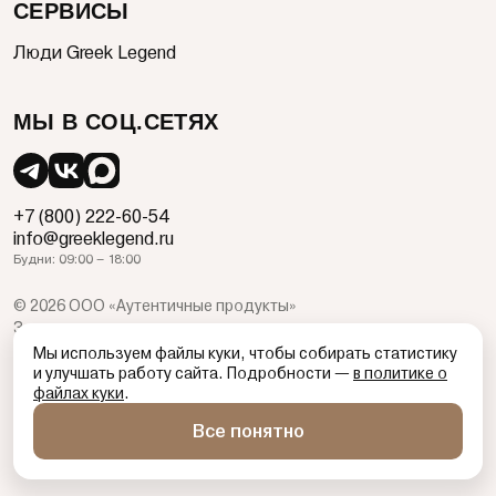
СЕРВИСЫ
Люди Greek Legend
МЫ В СОЦ.СЕТЯХ
+7 (800) 222-60-54
info@greeklegend.ru
Будни: 09:00 – 18:00
©
2026
ООО «Аутентичные продукты»
Зона, время, товары и предложения доставки и подписки
ограничены. Организатор, продавец и организатор
Мы используем файлы куки, чтобы собирать статистику
информационных услуг ООО «Аутентичные Продукты» ОГРН
и улучшать работу сайта. Подробности —
в политике о
файлах куки
.
1247700290309, 109548, Адрес: 101000, г. Москва,
Тургеневская пл., д. 2
Все понятно
Публичная оферта
Политика защиты и обработки персональных данных